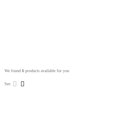
We found
6
products available for you
See
New
89,900
د.ت
New